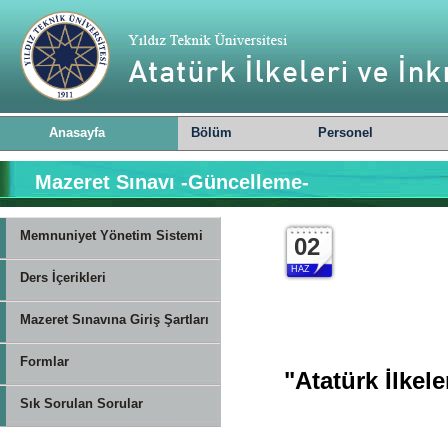
Anasayfa
Bölüm
Personel
Mazeret Sınavı -Güncelleme-
Memnuniyet Yönetim Sistemi
02
HAZ
Ders İçerikleri
Mazeret Sınavına Giriş Şartları
Formlar
"Atatürk İlkele
Sık Sorulan Sorular