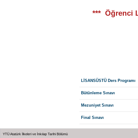
*** Öğrenci Li
LİSANSÜSTÜ Ders Programı
Bütünleme Sınavı
Mezuniyet Sınavı
Final Sınavı
YTÜ Atatürk İlkeleri ve İnkılap Tarihi Bölümü